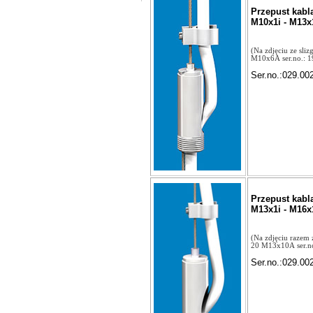
Przepust kabl
M10x1i - M13x
(Na zdjęciu ze sli
M10x6A ser.no.: 1
Ser.no.:029.00
Przepust kabl
M13x1i - M16x
(Na zdjęciu razem
20 M13x10A ser.no
Ser.no.:029.00