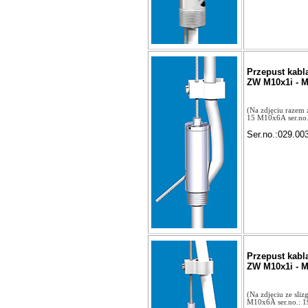
Przepust kabl
ZW M10x1i - 
(Na zdjęciu razem
15 M10x6A ser.no.
Ser.no.:029.00
Przepust kabl
ZW M10x1i - 
(Na zdjęciu ze sli
M10x6A ser.no.: 1