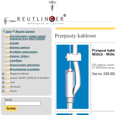
Zwiń
Rozwiń
Zamień
Przepusty kablowe
Specjalizowany system zawiesi
linkowych firmy REUTLINGER
Kontakt
Budowa zawiesia
Przepust kabl
Przykłady zastosowania
M10x1i - M10x
Katalogi, foldery
Cartyfikaty
(Na zdjęciu razem
Dopuszczalne obciążenia
15 M10x6A ser.no.
Wyszukiwarka produktów
Ser.no.:029.00
Ślizgacze linkowe
System SHOP, DISPLAY & GALERY
Linki
Akcesoria
Różne
Serial:
Szukaj